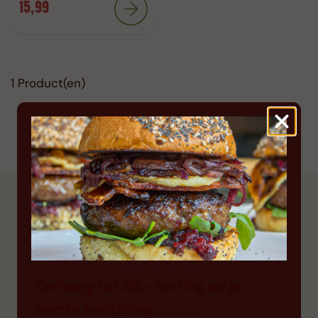
15,99
1
Product(en)
Voor 11.00 uur besteld, morgen in huis
VRAGEN OF MEER WETEN OVER ONZE
PRODUCTEN?
Veelgestelde vragen
Ontvang tot 20,- korting op je
of
eerste bestelling