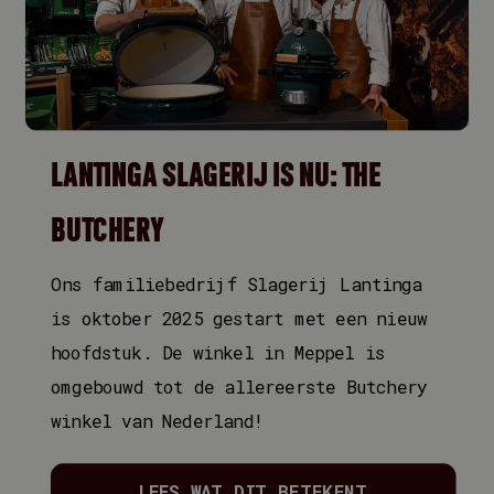
Levering en bezorging
Betalen
Garantie
Privacy en Cookies
Reviews
Algemene voorwaarden
LANTINGA SLAGERIJ IS NU: THE
Retourneren
BUTCHERY
Reviews
Klachten
Ons familiebedrijf Slagerij Lantinga
is oktober 2025 gestart met een nieuw
hoofdstuk. De winkel in Meppel is
omgebouwd tot de allereerste Butchery
winkel van Nederland!
LEES WAT DIT BETEKENT