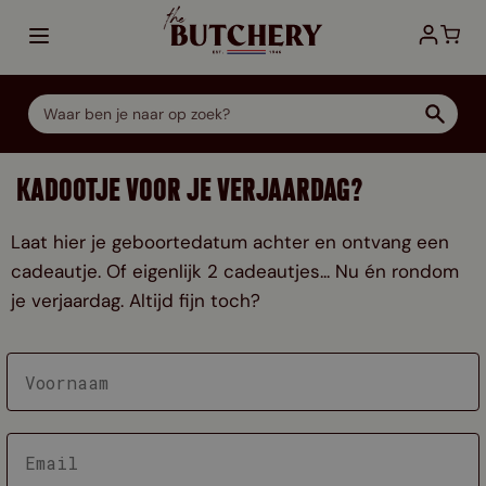
Ga direct door naar de inhoud
KADOOTJE VOOR JE VERJAARDAG?
Laat hier je geboortedatum achter en ontvang een
cadeautje. Of eigenlijk 2 cadeautjes... Nu én rondom
je verjaardag. Altijd fijn toch?
VRAG
MEER 
OVER
PRODU