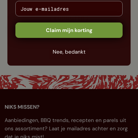
VRAGEN OF MEER WETEN OVER ONZE
PRODUCTEN?
Claim mijn korting
Veelgestelde vragen
of
Nee, bedankt
Neem contact op
NIKS MISSEN?
Aanbiedingen, BBQ trends, recepten en parels uit
ons assortiment? Laat je mailadres achter en zorg
dat je niks mist!