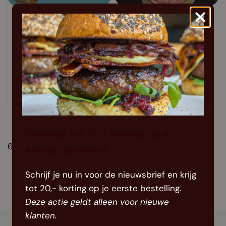
Dry aged cote de
Beefhammer Rubia
boeuf Rubia Gallega
Gallega
400~500g
2700~2800g
Vanavond in huis
Vanavond in huis
44,99
78,39
Ontvang tot 20,- korting op je
6
Product(en)
eerste bestelling
Schrijf je nu in voor de nieuwsbrief en krijg
tot 20,- korting op je eerste bestelling.
Voor 11.00 uur besteld, dezelfde avond in huis
Deze actie geldt alleen voor nieuwe
klanten.