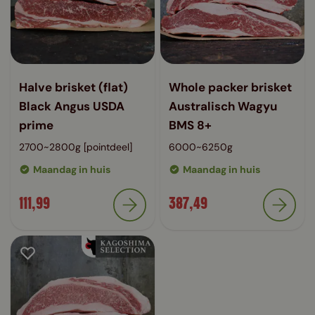
Halve brisket (flat)
Whole packer brisket
Black Angus USDA
Australisch Wagyu
prime
BMS 8+
2700~2800g [pointdeel]
6000~6250g
Maandag in huis
Maandag in huis
111,99
387,49