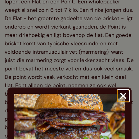
lopen: een Flat en een Point. Een wholepacker
weegt al snel zo’n 6 tot 7 kilo. Een flinke jongen dus.
De Flat - het grootste gedeelte van de brisket - ligt
onderop en wordt vierkant gesneden, de Point is
meer driehoekig en ligt bovenop de flat. Een goede
brisket komt van typische vleesrunderen met
voldoende intramusculair vet (marmering), want
juist die marmering zorgt voor lekker zacht vlees. De
point bevat het meeste vet en dus ook veel smaak.
De point wordt vaak verkocht met een klein deel
flat. Echt alleen de point, noemen ze ook wel
brisket ear. De flat is het magere vlees van de
brisket en dus moeilijker te bereiden. Van flat wordt
dus met regelmaat gehakt gemaakt. Letterlijk. Het
probleem met brisket is namelijk, dat als je de
bereiding niet goed aanpakt, je heel droog vlees
overhoudt. Die kans is minder groot als je de point