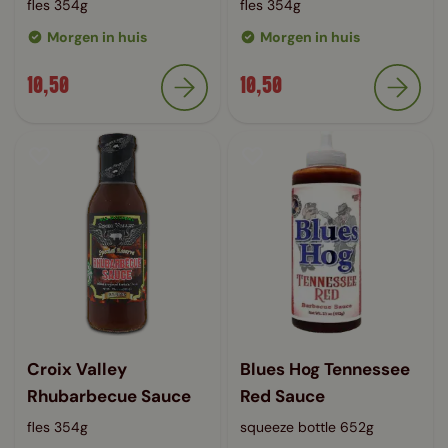
fles 354g
fles 354g
Morgen in huis
Morgen in huis
10,50
10,50
Croix Valley
Blues Hog Tennessee
Rhubarbecue Sauce
Red Sauce
fles 354g
squeeze bottle 652g