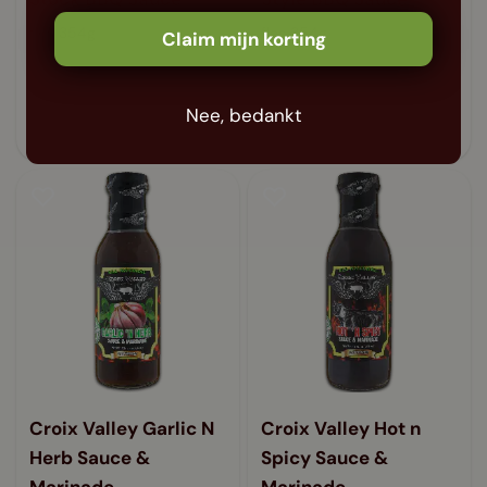
fles 354g
fles 354g
Claim mijn korting
Morgen in huis
Morgen in huis
10,50
10,50
Nee, bedankt
Croix Valley Garlic N
Croix Valley Hot n
Herb Sauce &
Spicy Sauce &