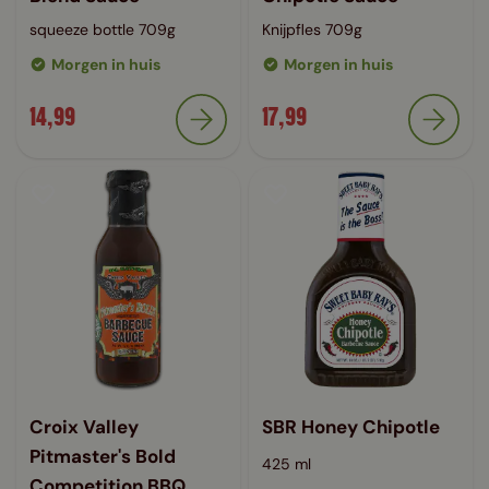
squeeze bottle 709g
Knijpfles 709g
Morgen in huis
Morgen in huis
14,99
17,99
Croix Valley
SBR Honey Chipotle
Pitmaster's Bold
425 ml
Competition BBQ