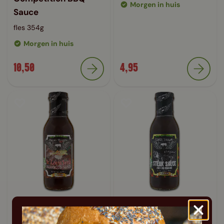
Morgen in huis
Sauce
fles 354g
Morgen in huis
10,50
4,95
Croix Valley St Louis
Croix Valley Original
Style BBQ Sauce
Steak Sauce &