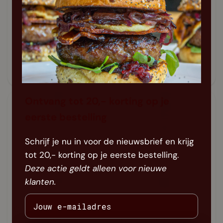
Marinade
fles 354g
fles 354g
Morgen in huis
Morgen in huis
10,50
10,50
Ontvang tot 20,- korting op je
eerste bestelling
Schrijf je nu in voor de nieuwsbrief en krijg
tot 20,- korting op je eerste bestelling.
Deze actie geldt alleen voor nieuwe
klanten.
Croix Valley Private
Croix Valley Memphis
Stock BBQ Sauce
Style BBQ Sauce