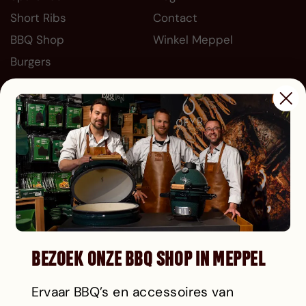
Short Ribs
Contact
BBQ Shop
Winkel Meppel
Burgers
Bedrijfsgeschenk
Informatie
Socials
FAQ
Levering en bezorging
Betalen
Garantie
Privacy en Cookies
Reviews
BEZOEK ONZE BBQ SHOP IN MEPPEL
Algemene voorwaarden
Retourneren
Ervaar BBQ’s en accessoires van
Reviews