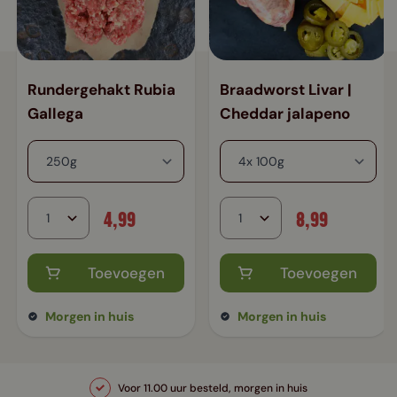
Rundergehakt Rubia
Braadworst Livar |
Gallega
Cheddar jalapeno
4,99
8,99
Toevoegen
Toevoegen
Morgen in huis
Morgen in huis
Voor 11.00 uur besteld, morgen in huis