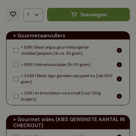
Toevoegen
+ Gourmetaanvullers
+ 9,99 | Black angus gourmetburgertje
cheddar/jalapeno [4x ca. 40 gram]
+ 8,99 | Kalkoensaucijsjes [6x 50 gram]
+ 24,99 | Black tiger garnalen easypeel los [zak 800
gram]
+ 3,99 | 4x briochebun rood small [voor 100g
burgers]
+ Gourmet sides (KIES GEWENSTE AANTAL IN
CHECKOUT)