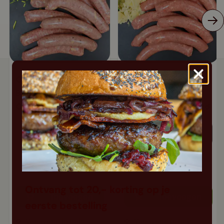
Chipolata worstjes
Chipolata worstjes
Black Angus |
Black Angus | Old
Cheddar jalapeno
Amsterdam mosterd
9,99
9,99
Ontvang tot 20,- korting op je
Toevoegen
Toevoegen
eerste bestelling
Vanavond in huis
Vanavond in huis