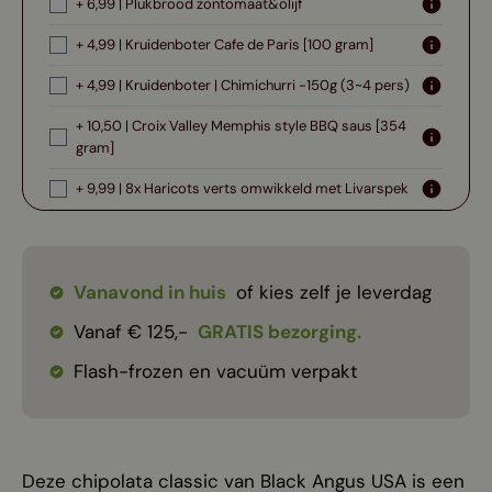
+ 6,99 | Plukbrood zontomaat&olijf
+ 4,99 | Kruidenboter Cafe de Paris [100 gram]
+ 4,99 | Kruidenboter | Chimichurri -150g (3~4 pers)
+ 10,50 | Croix Valley Memphis style BBQ saus [354
gram]
+ 9,99 | 8x Haricots verts omwikkeld met Livarspek
Vanavond in huis
of kies zelf je leverdag
Vanaf € 125,-
GRATIS bezorging.
Flash-frozen en vacuüm verpakt
Deze chipolata classic van Black Angus USA is een