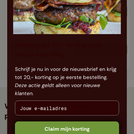
10,19
11,99
11,99
Ontvang tot 20,- korting op je
Toevoegen
Toevoegen
eerste bestelling
Maandag in huis
Maandag in huis
Schrijf je nu in voor de nieuwsbrief en krijg
tot 20,- korting op je eerste bestelling.
Deze actie geldt alleen voor nieuwe
klanten.
Wat onze klanten over dit
product zeggen
Claim mijn korting