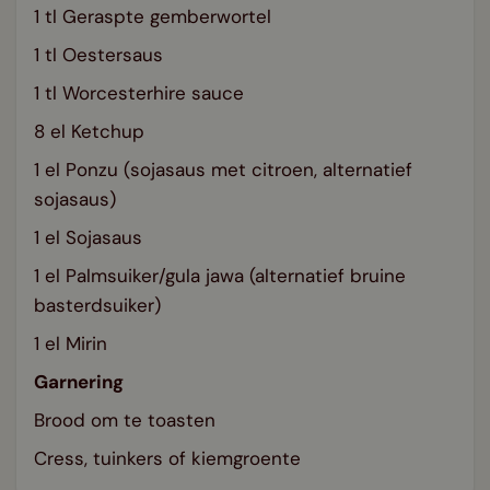
1 tl Geraspte gemberwortel
1 tl Oestersaus
1 tl Worcesterhire sauce
8 el Ketchup
1 el Ponzu (sojasaus met citroen, alternatief
sojasaus)
1 el Sojasaus
1 el Palmsuiker/gula jawa (alternatief bruine
basterdsuiker)
1 el Mirin
Garnering
Brood om te toasten
Cress, tuinkers of kiemgroente