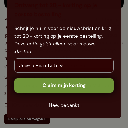
Ontvang tot 20,- korting op je
eerste bestelling
Pak een mooi bordje en zorg ervoor dat het bordje
is voorverwarmd. Dit kun je in de oven doen op 50
Schrijf je nu in voor de nieuwsbrief en krijg
graden. Smeer een mooie lik van je Tonkatsu saus
tot 20,- korting op je eerste bestelling.
op je bordje en leg daarnaast of daarover een aantal
Deze actie geldt alleen voor nieuwe
plakjes van de Wagyu Ribeye. Garneer het bordje
klanten.
met wat Cress, tuinkers of kiemgroente en
eventueel wat krokante verse toast.
Vergeet niet je ribeye nog naar smaak te voorzien
Claim mijn korting
van wat versgemalen zwarte peper en Maldon
zoutflakes.
ENJOY, maar dat gaat zeker lukken!
Nee, bedankt
Bekijk Alle A5 Wagyu >